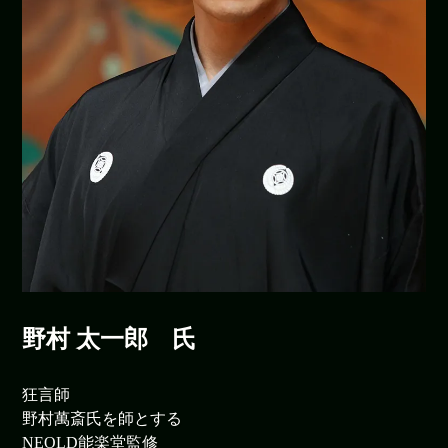
野村 太一郎 氏
狂言師
野村萬斎氏を師とする
NEOLD能楽堂監修