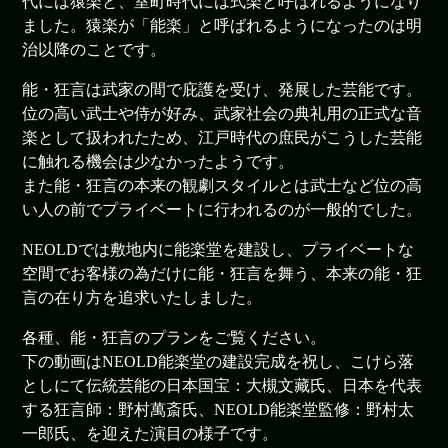
代には猿楽と、室町時代には式楽と呼ばれるようになり
ました。猿楽が「能楽」と呼ばれるようになったのは明
治以降のことです。
能・狂言は武家の間で庇護を受け、発展した芸能です。
位の高い武士や侍が好み、武家社会の典礼用の正式な音
楽として扱われたため、江戸時代の庶民がこうした芸能
に触れる機会は少なかったようです。
また能・狂言の本来の観劇スタイルとは武士など位の高
い人の前でプライベートに行われるのが一般的でした。
NEOLDでは敷地内に能楽堂を建設し、プライベートな
空間でお客様の為だけに能・狂言を舞う、本来の能・狂
言の在り方を追求いたしました。
各種、能・狂言のプランをご覧ください。
下の動画はNEOLD能楽堂の建設完成を祝し、こけら落
としにて伝統芸能の日本国宝：大槻文藏氏、日本を代表
する狂言師：野村萬斎氏、NEOLD能楽堂監修：野村太
一郎氏、を迎えた演目の様子です。