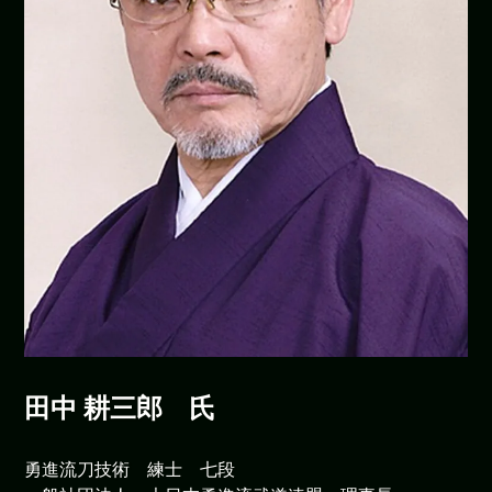
田中 耕三郎 氏
勇進流刀技術 練士 七段